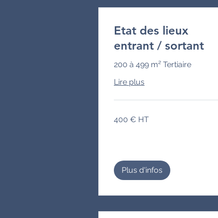
Etat des lieux
entrant / sortant
200 à 499 m² Tertiaire
Lire plus
400
400 € HT
€
HT
Plus d'infos