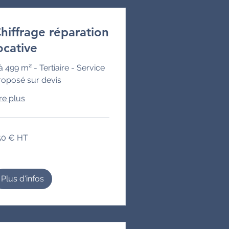
hiffrage réparation
ocative
à 499 m² - Tertiaire - Service
roposé sur devis
re plus
0
50 € HT
Plus d'infos