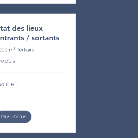
tat des lieux
ntrants / sortants
200 m² Tertiaire
re plus
0
00 € HT
Plus d'infos