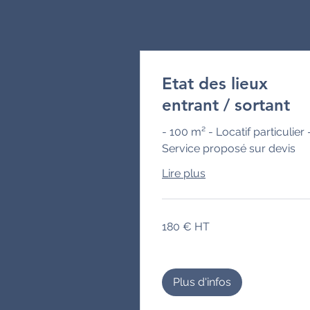
Etat des lieux
entrant / sortant
- 100 m² - Locatif particulier 
Service proposé sur devis
Lire plus
180
180 € HT
€
HT
Plus d'infos