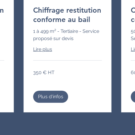
on
Chiffrage restitution
C
conforme au bail
c
1 à 499 m² - Tertiaire - Service
5
proposé sur devis
S
Lire plus
Li
350
60
350 € HT
6
€
€
HT
HT
Plus d'infos