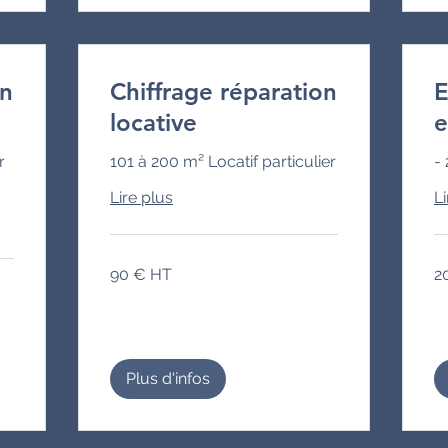
on
Chiffrage réparation
E
locative
e
r
101 à 200 m² Locatif particulier
- 
Lire plus
Li
90
20
90 € HT
2
€
€
HT
HT
Plus d'infos