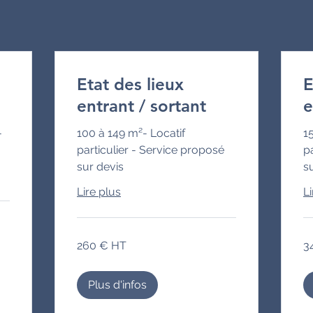
Etat des lieux
E
entrant / sortant
e
-
100 à 149 m²- Locatif
1
particulier - Service proposé
p
sur devis
s
Lire plus
Li
260
34
260 € HT
3
€
€
HT
HT
Plus d'infos