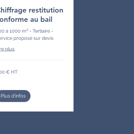
hiffrage restitution
onforme au bail
00 à 1000 m² - Tertiaire -
ervice proposé sur devis
re plus
0
00 € HT
Plus d'infos