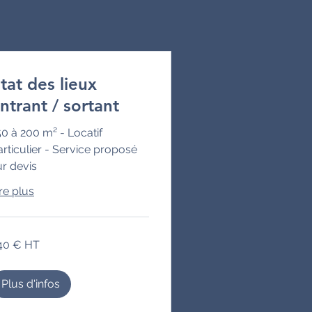
tat des lieux
ntrant / sortant
50 à 200 m² - Locatif
articulier - Service proposé
ur devis
re plus
0
40 € HT
Plus d'infos