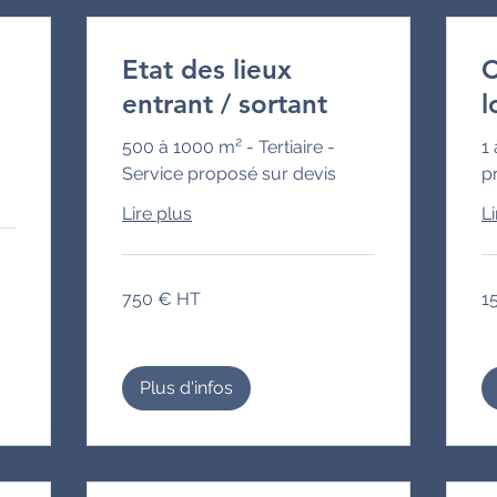
Etat des lieux
C
entrant / sortant
l
500 à 1000 m² - Tertiaire -
1 
Service proposé sur devis
p
Lire plus
Li
750
15
750 € HT
1
€
€
HT
HT
Plus d'infos