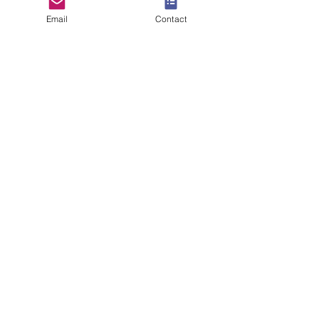
Email
Contact
06.18.92.76.63
06.02.71.97.99
Rejoignez nous sur LinKedIn