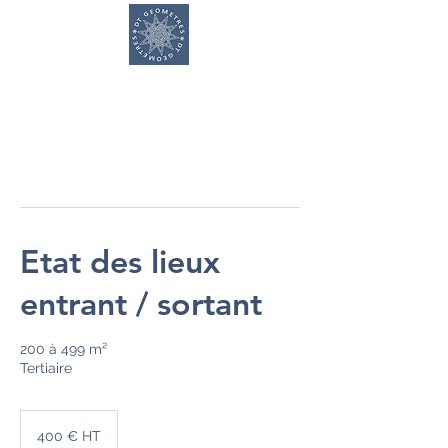
DT GEOMETRES
Etat des lieux
entrant / sortant
200 à 499 m²
Tertiaire
400
€
400 € HT
HT