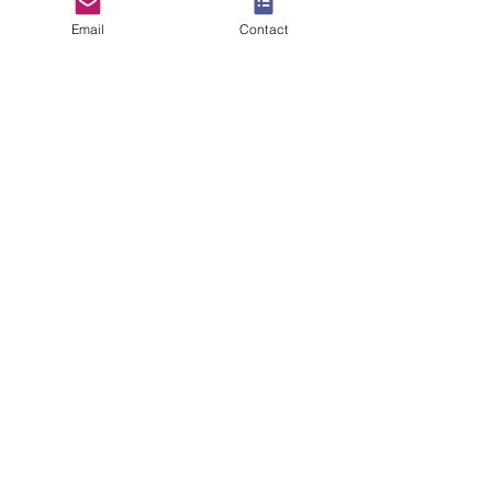
Email
Contact
06.18.92.76.63
06.02.71.97.99
Rejoignez nous sur LinKedIn