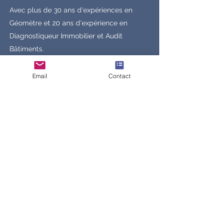
Avec plus de 30 ans d'expériences en
Géomètre et 20 ans d'expérience en
Diagnostiqueur Immobilier et Audit
Bâtiments.
Notre équipe est prête à répondre à
toutes les demandes, et gère chaque
Email
Contact
projet avec le professionnalisme attendu
par nos clients.
Copropriété
En voir plus