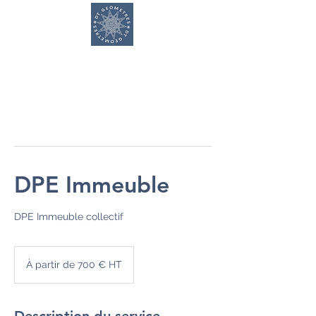
DT GEOMETRES
DPE Immeuble
À
partir
À partir de 700 € HT
de
700
€
HT