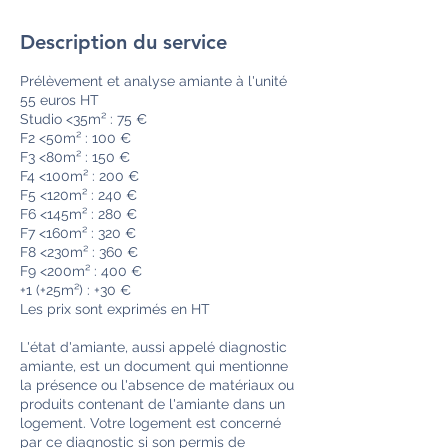
HT
Description du service
Prélèvement et analyse amiante à l'unité
55 euros HT
Studio <35m² : 75 €
F2 <50m² : 100 €
F3 <80m² : 150 €
F4 <100m² : 200 €
F5 <120m² : 240 €
F6 <145m² : 280 €
F7 <160m² : 320 €
F8 <230m² : 360 €
F9 <200m² : 400 €
+1 (+25m²) : +30 €
Les prix sont exprimés en HT
L'état d'amiante, aussi appelé diagnostic
amiante, est un document qui mentionne
la présence ou l'absence de matériaux ou
produits contenant de l'amiante dans un
logement. Votre logement est concerné
par ce diagnostic si son permis de