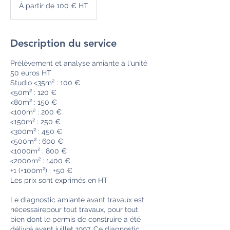
partir
À partir de 100 € HT
de
100
€
HT
Description du service
Prélèvement et analyse amiante à l'unité
50 euros HT
Studio <35m² : 100 €
<50m² : 120 €
<80m² : 150 €
<100m² : 200 €
<150m² : 250 €
<300m² : 450 €
<500m² : 600 €
<1000m² : 800 €
<2000m² : 1400 €
+1 (+100m²) : +50 €
Les prix sont exprimés en HT
Le diagnostic amiante avant travaux est
nécessairepour tout travaux, pour tout
bien dont le permis de construire a été
délivré avant juillet 1997. Ce diagnostic