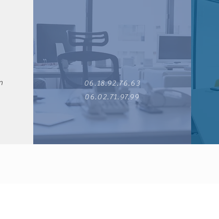
m
06.18.92.76.63
06.02.71.97.99
©2021 par DT