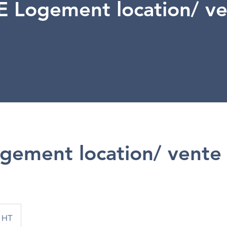
 Logement location/ v
gement location/ vente
€ HT