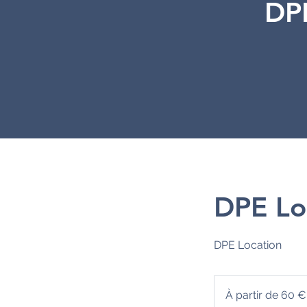
DPE
DPE Lo
DPE Location
À
partir
À partir de 60 
de
60