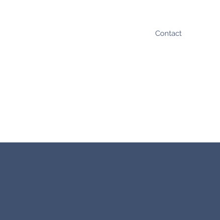
Contact
contact@dtgeometres.com