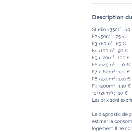
€
HT
Description du
Studio <35m² : 60
F2 <50m² : 75 €
F3 <80m² : 85 €
F4 <100m² : 90 €
F5 <120m² : 100 €
F6 <145m² : 110 €
F7 <160m² : 120 €
F8 <230m² : 130 €
F9 <200m² : 140 €
+1 (+25m²) : +10 €
Les prix sont expr
Le diagnostic de 
estimer la consomm
logement. Il ne con